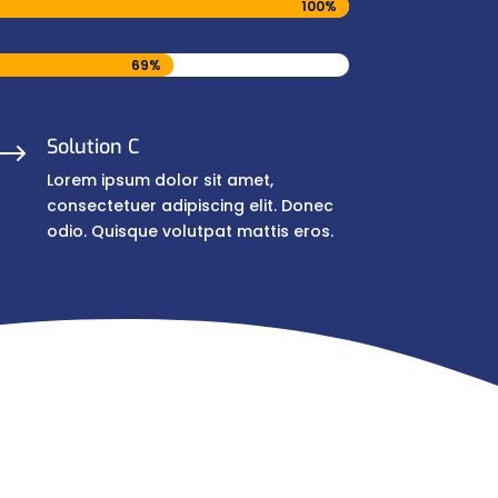
100%
100%
69%
69%
Solution C
$
Lorem ipsum dolor sit amet,
consectetuer adipiscing elit. Donec
odio. Quisque volutpat mattis eros.