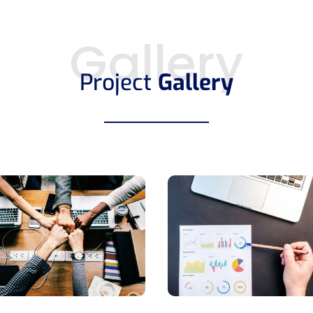
Gallery
Project
Gallery